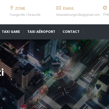
ZONE
EMAIL
Disp
Tourgeville / Deauville
letaxidetourgeville@gmail.com
TAXI GARE
TAXI AÉROPORT
CONTACT
i