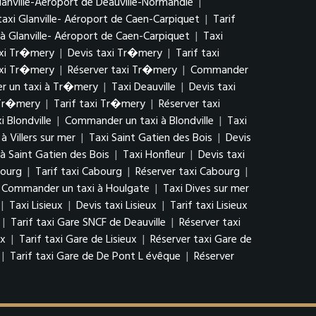
lanville-Aéroport de Deauville-Normandie
|
taxi Glanville- Aéroport de Caen-Carpiquet
|
Tarif
 Glanville- Aéroport de Caen-Carpiquet
|
Taxi
xi Tr�mery
|
Devis taxi Tr�mery
|
Tarif taxi
axi Tr�mery
|
Réserver taxi Tr�mery
|
Commander
 un taxi à Tr�mery
|
Taxi Deauville
|
Devis taxi
 Tr�mery
|
Tarif taxi Tr�mery
|
Réserver taxi
i Blondville
|
Commander un taxi à Blondville
|
Taxi
 Villers sur mer
|
Taxi Saint Gatien des Bois
|
Devis
 Saint Gatien des Bois
|
Taxi Honfleur
|
Devis taxi
bourg
|
Tarif taxi Cabourg
|
Réserver taxi Cabourg
|
Commander un taxi à Houlgate
|
Taxi Dives sur mer
|
Taxi Lisieux
|
Devis taxi Lisieux
|
Tarif taxi Lisieux
|
Tarif taxi Gare SNCF de Deauville
|
Réserver taxi
ux
|
Tarif taxi Gare de Lisieux
|
Réserver taxi Gare de
|
Tarif taxi Gare de De Pont L évêque
|
Réserver