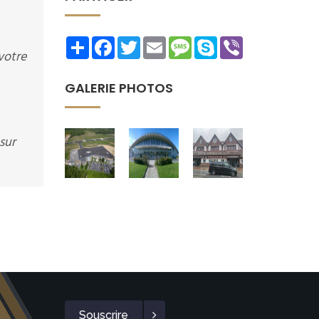
Share
Facebook
Twitter
Email
Message
Skype
Viber
votre
GALERIE PHOTOS
sur
Souscrire