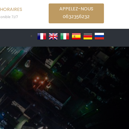
APPELEZ-NOUS
HORAIRES
0632356232
onible 7J/7