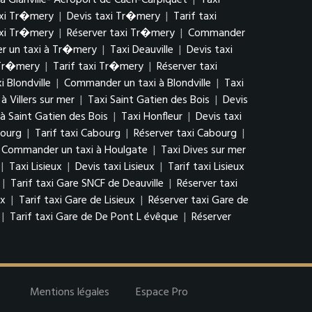
 Glanville- Aéroport de Caen-Carpiquet
|
Taxi
xi Tr�mery
|
Devis taxi Tr�mery
|
Tarif taxi
axi Tr�mery
|
Réserver taxi Tr�mery
|
Commander
 un taxi à Tr�mery
|
Taxi Deauville
|
Devis taxi
 Tr�mery
|
Tarif taxi Tr�mery
|
Réserver taxi
i Blondville
|
Commander un taxi à Blondville
|
Taxi
 Villers sur mer
|
Taxi Saint Gatien des Bois
|
Devis
 Saint Gatien des Bois
|
Taxi Honfleur
|
Devis taxi
bourg
|
Tarif taxi Cabourg
|
Réserver taxi Cabourg
|
Commander un taxi à Houlgate
|
Taxi Dives sur mer
|
Taxi Lisieux
|
Devis taxi Lisieux
|
Tarif taxi Lisieux
|
Tarif taxi Gare SNCF de Deauville
|
Réserver taxi
ux
|
Tarif taxi Gare de Lisieux
|
Réserver taxi Gare de
|
Tarif taxi Gare de De Pont L évêque
|
Réserver
Mentions légales
Espace Pro