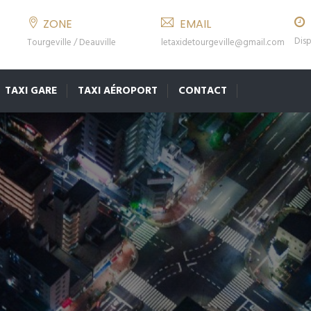
ZONE
EMAIL
Disp
Tourgeville / Deauville
letaxidetourgeville@gmail.com
TAXI GARE
TAXI AÉROPORT
CONTACT