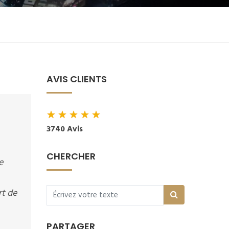
AVIS CLIENTS
★
★
★
★
★
3740 Avis
CHERCHER
e
rt de
PARTAGER