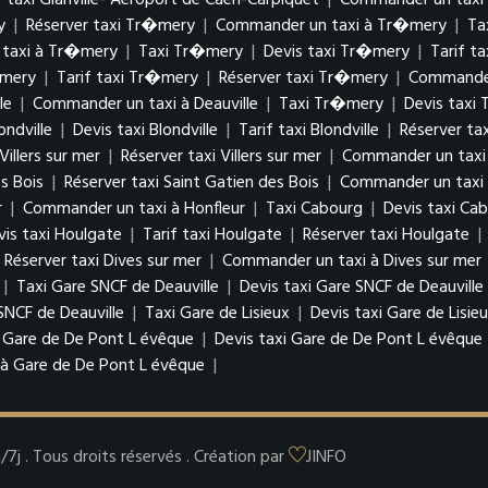
 taxi Glanville- Aéroport de Caen-Carpiquet
|
Commander un taxi à
y
|
Réserver taxi Tr�mery
|
Commander un taxi à Tr�mery
|
Ta
taxi à Tr�mery
|
Taxi Tr�mery
|
Devis taxi Tr�mery
|
Tarif t
�mery
|
Tarif taxi Tr�mery
|
Réserver taxi Tr�mery
|
Commander
le
|
Commander un taxi à Deauville
|
Taxi Tr�mery
|
Devis taxi
ondville
|
Devis taxi Blondville
|
Tarif taxi Blondville
|
Réserver tax
 Villers sur mer
|
Réserver taxi Villers sur mer
|
Commander un taxi à
es Bois
|
Réserver taxi Saint Gatien des Bois
|
Commander un taxi à
r
|
Commander un taxi à Honfleur
|
Taxi Cabourg
|
Devis taxi Ca
vis taxi Houlgate
|
Tarif taxi Houlgate
|
Réserver taxi Houlgate
|
Réserver taxi Dives sur mer
|
Commander un taxi à Dives sur mer
|
Taxi Gare SNCF de Deauville
|
Devis taxi Gare SNCF de Deauville
NCF de Deauville
|
Taxi Gare de Lisieux
|
Devis taxi Gare de Lisie
 Gare de De Pont L évêque
|
Devis taxi Gare de De Pont L évêque
à Gare de De Pont L évêque
|
j . Tous droits réservés . Création par
JINFO