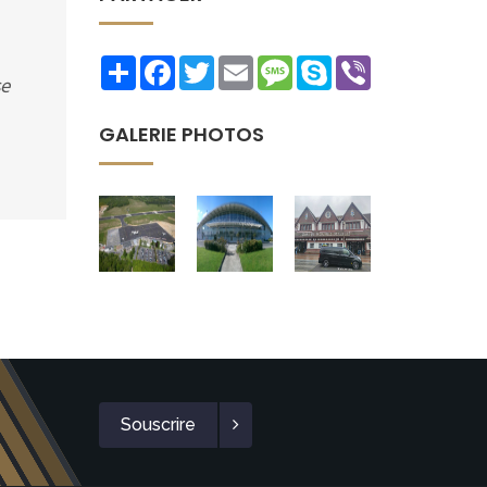
Share
Facebook
Twitter
Email
Message
Skype
Viber
se
GALERIE PHOTOS
Souscrire