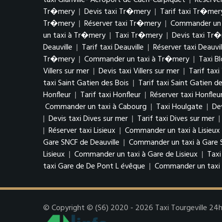
taxi Glanville- Aéroport de Caen-Carpiquet
|
Réserver
Tr�mery
|
Devis taxi Tr�mery
|
Tarif taxi Tr�mer
Tr�mery
|
Réserver taxi Tr�mery
|
Commander un 
un taxi à Tr�mery
|
Taxi Tr�mery
|
Devis taxi Tr
Deauville
|
Tarif taxi Deauville
|
Réserver taxi Deauvil
Tr�mery
|
Commander un taxi à Tr�mery
|
Taxi Bl
Villers sur mer
|
Devis taxi Villers sur mer
|
Tarif taxi
taxi Saint Gatien des Bois
|
Tarif taxi Saint Gatien d
Honfleur
|
Tarif taxi Honfleur
|
Réserver taxi Honfleu
Commander un taxi à Cabourg
|
Taxi Houlgate
|
De
|
Devis taxi Dives sur mer
|
Tarif taxi Dives sur mer
|
|
Réserver taxi Lisieux
|
Commander un taxi à Lisieux
Gare SNCF de Deauville
|
Commander un taxi à Gare S
Lisieux
|
Commander un taxi à Gare de Lisieux
|
Taxi
taxi Gare de De Pont L évêque
|
Commander un taxi 
© Copyright © (S6) 2020 - 2026 Taxi Tourgeville 24h/7