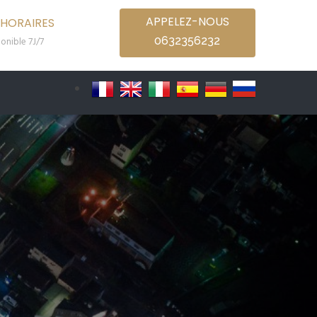
APPELEZ-NOUS
HORAIRES
0632356232
onible 7J/7