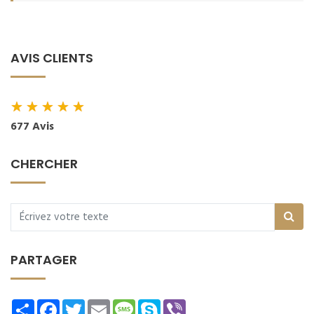
AVIS CLIENTS
★
★
★
★
★
677 Avis
CHERCHER
PARTAGER
Share
Facebook
Twitter
Email
Message
Skype
Viber