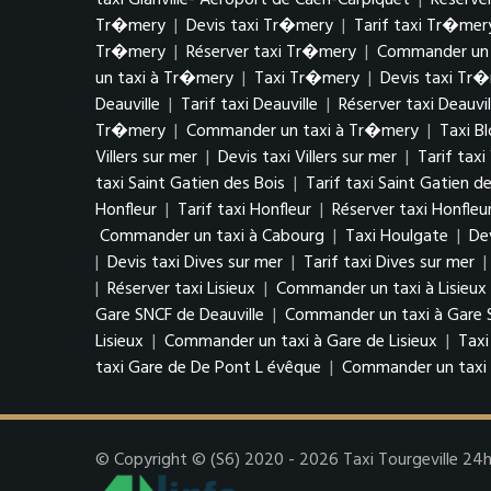
taxi Glanville- Aéroport de Caen-Carpiquet
|
Réserver
Tr�mery
|
Devis taxi Tr�mery
|
Tarif taxi Tr�mer
Tr�mery
|
Réserver taxi Tr�mery
|
Commander un 
un taxi à Tr�mery
|
Taxi Tr�mery
|
Devis taxi Tr
Deauville
|
Tarif taxi Deauville
|
Réserver taxi Deauvil
Tr�mery
|
Commander un taxi à Tr�mery
|
Taxi Bl
Villers sur mer
|
Devis taxi Villers sur mer
|
Tarif taxi
taxi Saint Gatien des Bois
|
Tarif taxi Saint Gatien d
Honfleur
|
Tarif taxi Honfleur
|
Réserver taxi Honfleu
Commander un taxi à Cabourg
|
Taxi Houlgate
|
De
|
Devis taxi Dives sur mer
|
Tarif taxi Dives sur mer
|
|
Réserver taxi Lisieux
|
Commander un taxi à Lisieux
Gare SNCF de Deauville
|
Commander un taxi à Gare S
Lisieux
|
Commander un taxi à Gare de Lisieux
|
Taxi
taxi Gare de De Pont L évêque
|
Commander un taxi 
© Copyright © (S6) 2020 - 2026 Taxi Tourgeville 24h/7