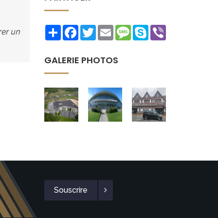
Share
Facebook
Twitter
Email
Message
Skype
Viber
rer un
GALERIE PHOTOS
Souscrire