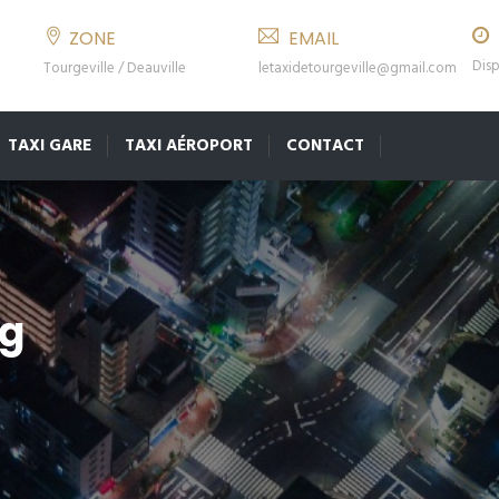
ZONE
EMAIL
Disp
Tourgeville / Deauville
letaxidetourgeville@gmail.com
TAXI GARE
TAXI AÉROPORT
CONTACT
rg