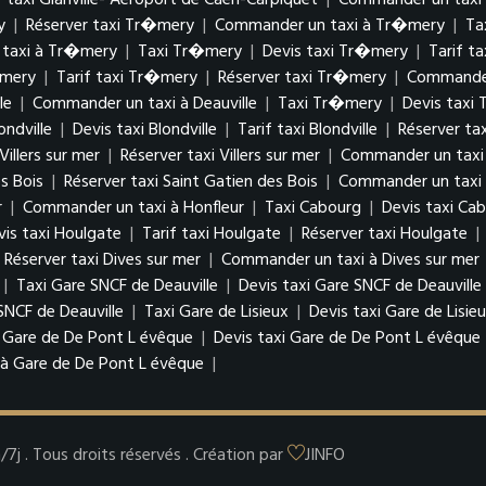
 taxi Glanville- Aéroport de Caen-Carpiquet
|
Commander un taxi à
y
|
Réserver taxi Tr�mery
|
Commander un taxi à Tr�mery
|
Ta
taxi à Tr�mery
|
Taxi Tr�mery
|
Devis taxi Tr�mery
|
Tarif t
�mery
|
Tarif taxi Tr�mery
|
Réserver taxi Tr�mery
|
Commander
le
|
Commander un taxi à Deauville
|
Taxi Tr�mery
|
Devis taxi
ondville
|
Devis taxi Blondville
|
Tarif taxi Blondville
|
Réserver tax
 Villers sur mer
|
Réserver taxi Villers sur mer
|
Commander un taxi à
es Bois
|
Réserver taxi Saint Gatien des Bois
|
Commander un taxi à
r
|
Commander un taxi à Honfleur
|
Taxi Cabourg
|
Devis taxi Ca
vis taxi Houlgate
|
Tarif taxi Houlgate
|
Réserver taxi Houlgate
|
Réserver taxi Dives sur mer
|
Commander un taxi à Dives sur mer
|
Taxi Gare SNCF de Deauville
|
Devis taxi Gare SNCF de Deauville
NCF de Deauville
|
Taxi Gare de Lisieux
|
Devis taxi Gare de Lisie
 Gare de De Pont L évêque
|
Devis taxi Gare de De Pont L évêque
à Gare de De Pont L évêque
|
j . Tous droits réservés . Création par
JINFO