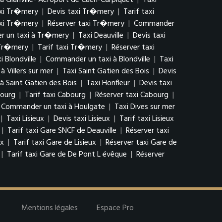
 Glanville- Aéroport de Caen-Carpiquet
|
Taxi
xi Tr�mery
|
Devis taxi Tr�mery
|
Tarif taxi
axi Tr�mery
|
Réserver taxi Tr�mery
|
Commander
 un taxi à Tr�mery
|
Taxi Deauville
|
Devis taxi
 Tr�mery
|
Tarif taxi Tr�mery
|
Réserver taxi
i Blondville
|
Commander un taxi à Blondville
|
Taxi
 Villers sur mer
|
Taxi Saint Gatien des Bois
|
Devis
 Saint Gatien des Bois
|
Taxi Honfleur
|
Devis taxi
bourg
|
Tarif taxi Cabourg
|
Réserver taxi Cabourg
|
Commander un taxi à Houlgate
|
Taxi Dives sur mer
|
Taxi Lisieux
|
Devis taxi Lisieux
|
Tarif taxi Lisieux
|
Tarif taxi Gare SNCF de Deauville
|
Réserver taxi
ux
|
Tarif taxi Gare de Lisieux
|
Réserver taxi Gare de
|
Tarif taxi Gare de De Pont L évêque
|
Réserver
Mentions légales
Espace Pro