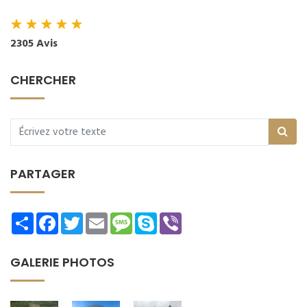
★
★
★
★
★
2305 Avis
CHERCHER
PARTAGER
Share
Facebook
Twitter
Email
Message
Skype
Viber
GALERIE PHOTOS