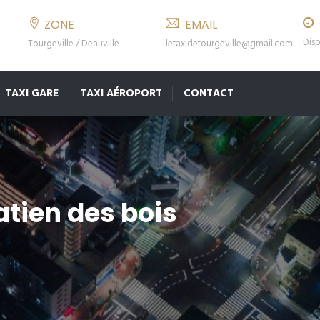
ZONE
EMAIL
Disp
Tourgeville / Deauville
letaxidetourgeville@gmail.com
TAXI GARE
TAXI AÉROPORT
CONTACT
atien des bois