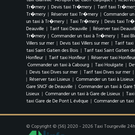
taxi Glanville- Aéroport de Caen-Carpiquet
|
Réserver
Tr�mery
|
Devis taxi Tr�mery
|
Tarif taxi Tr�mer
Tr�mery
|
Réserver taxi Tr�mery
|
Commander un 
un taxi à Tr�mery
|
Taxi Tr�mery
|
Devis taxi Tr
Deauville
|
Tarif taxi Deauville
|
Réserver taxi Deauvil
Tr�mery
|
Commander un taxi à Tr�mery
|
Taxi Bl
Villers sur mer
|
Devis taxi Villers sur mer
|
Tarif taxi
taxi Saint Gatien des Bois
|
Tarif taxi Saint Gatien d
Honfleur
|
Tarif taxi Honfleur
|
Réserver taxi Honfleu
Commander un taxi à Cabourg
|
Taxi Houlgate
|
De
|
Devis taxi Dives sur mer
|
Tarif taxi Dives sur mer
|
|
Réserver taxi Lisieux
|
Commander un taxi à Lisieux
Gare SNCF de Deauville
|
Commander un taxi à Gare S
Lisieux
|
Commander un taxi à Gare de Lisieux
|
Taxi
taxi Gare de De Pont L évêque
|
Commander un taxi 
© Copyright © (S6) 2020 - 2026 Taxi Tourgeville 24h/7