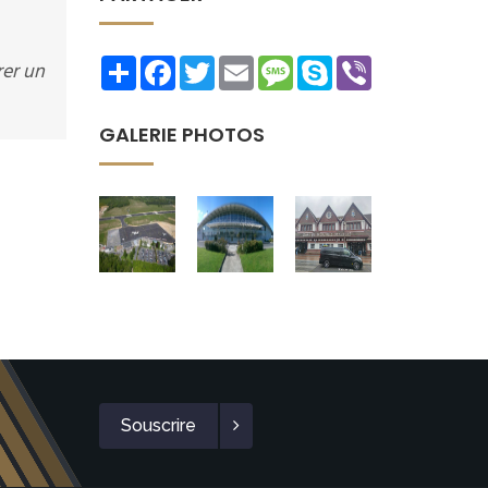
Share
Facebook
Twitter
Email
Message
Skype
Viber
rer un
GALERIE PHOTOS
Souscrire