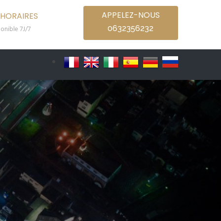
APPELEZ-NOUS
HORAIRES
0632356232
onible 7J/7