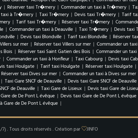
 taxi Glanville- Aéroport de Caen-Carpiquet
|
Commander un taxi à
y
|
Réserver taxi Tr�mery
|
Commander un taxi à Tr�mery
|
Ta
taxi à Tr�mery
|
Taxi Tr�mery
|
Devis taxi Tr�mery
|
Tarif t
�mery
|
Tarif taxi Tr�mery
|
Réserver taxi Tr�mery
|
Commander
le
|
Commander un taxi à Deauville
|
Taxi Tr�mery
|
Devis taxi
ondville
|
Devis taxi Blondville
|
Tarif taxi Blondville
|
Réserver tax
 Villers sur mer
|
Réserver taxi Villers sur mer
|
Commander un taxi à
es Bois
|
Réserver taxi Saint Gatien des Bois
|
Commander un taxi à
r
|
Commander un taxi à Honfleur
|
Taxi Cabourg
|
Devis taxi Ca
vis taxi Houlgate
|
Tarif taxi Houlgate
|
Réserver taxi Houlgate
|
Réserver taxi Dives sur mer
|
Commander un taxi à Dives sur mer
|
Taxi Gare SNCF de Deauville
|
Devis taxi Gare SNCF de Deauville
NCF de Deauville
|
Taxi Gare de Lisieux
|
Devis taxi Gare de Lisie
 Gare de De Pont L évêque
|
Devis taxi Gare de De Pont L évêque
à Gare de De Pont L évêque
|
j . Tous droits réservés . Création par
JINFO