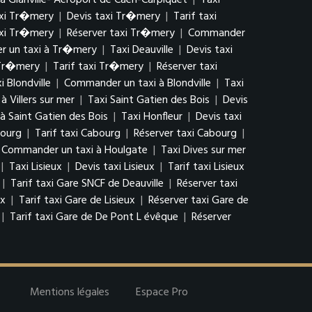
 Glanville- Aéroport de Caen-Carpiquet
|
Taxi
xi Tr�mery
|
Devis taxi Tr�mery
|
Tarif taxi
axi Tr�mery
|
Réserver taxi Tr�mery
|
Commander
 un taxi à Tr�mery
|
Taxi Deauville
|
Devis taxi
 Tr�mery
|
Tarif taxi Tr�mery
|
Réserver taxi
i Blondville
|
Commander un taxi à Blondville
|
Taxi
 Villers sur mer
|
Taxi Saint Gatien des Bois
|
Devis
 Saint Gatien des Bois
|
Taxi Honfleur
|
Devis taxi
bourg
|
Tarif taxi Cabourg
|
Réserver taxi Cabourg
|
Commander un taxi à Houlgate
|
Taxi Dives sur mer
|
Taxi Lisieux
|
Devis taxi Lisieux
|
Tarif taxi Lisieux
|
Tarif taxi Gare SNCF de Deauville
|
Réserver taxi
ux
|
Tarif taxi Gare de Lisieux
|
Réserver taxi Gare de
|
Tarif taxi Gare de De Pont L évêque
|
Réserver
Mentions légales
Espace Pro