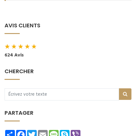
AVIS CLIENTS
★
★
★
★
★
624 Avis
CHERCHER
PARTAGER
Share
Facebook
Twitter
Email
Message
Skype
Viber