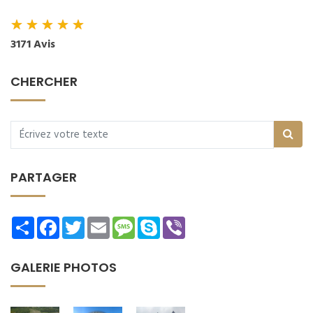
★
★
★
★
★
3171 Avis
CHERCHER
PARTAGER
Share
Facebook
Twitter
Email
Message
Skype
Viber
GALERIE PHOTOS